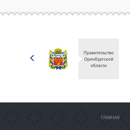
Министерство
Правительство
культуры
Оренбургской
Российской
области
федерации
ГЛАВНАЯ