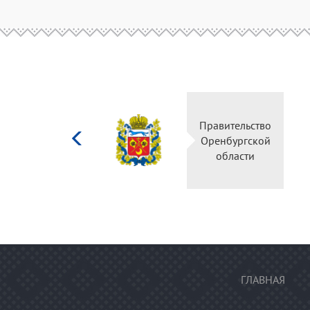
Министерство
Правительство
культуры
Оренбургской
Российской
области
федерации
ГЛАВНАЯ