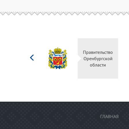
Министерство
Правител
культуры
Оренбур
Российской
облас
федерации
ГЛАВНАЯ