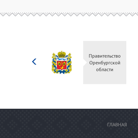
Министерство
Правител
культуры
Оренбур
Российской
облас
федерации
ГЛАВНАЯ