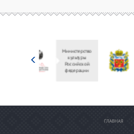
Министерство
культуры
Российской
федерации
ГЛАВНАЯ