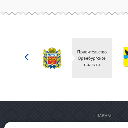
Министерство
Правительство
культуры
Оренбургской
Российской
области
федерации
ГЛАВНАЯ