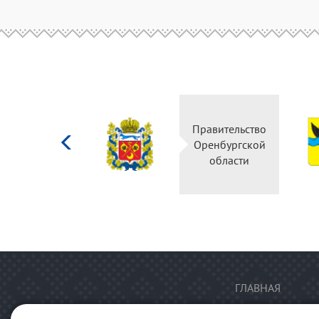
Министерство
Правительство
культуры
Оренбургской
Российской
области
федерации
ГЛАВНАЯ