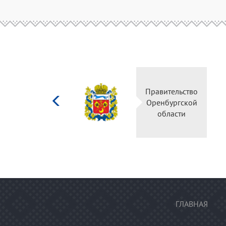
Министерство
Правительство
культуры
Оренбургской
Российской
области
федерации
ГЛАВНАЯ