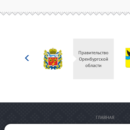
Министерство
Правительство
культуры
Оренбургской
Российской
области
федерации
ГЛАВНАЯ