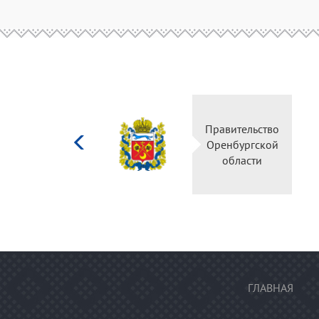
Министерство
Правительство
культуры
Оренбургской
Российской
области
федерации
ГЛАВНАЯ