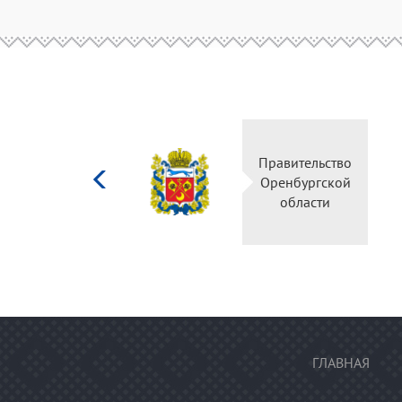
Министерство
Правительство
культуры
Оренбургской
Российской
области
федерации
ГЛАВНАЯ