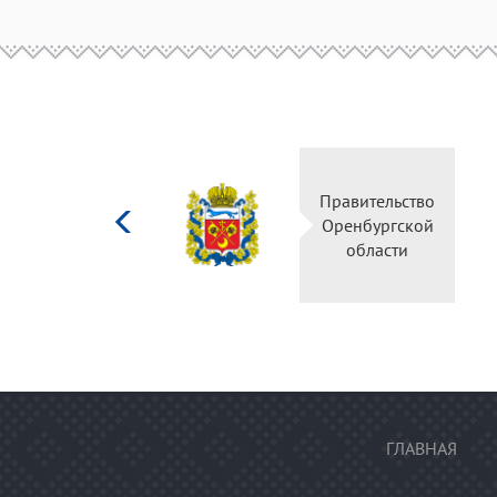
Министерство
Правительство
культуры
Оренбургской
Российской
области
федерации
ГЛАВНАЯ