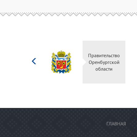
Министерство
Правительство
культуры
Оренбургской
Российской
области
федерации
ГЛАВНАЯ