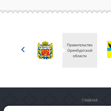
Министерство
Правительство
культуры
Оренбургской
Российской
области
федерации
ГЛАВНАЯ