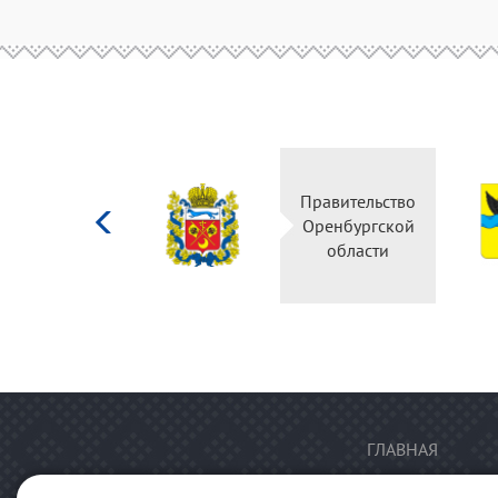
Министерство
Правительство
культуры
Оренбургской
Российской
области
федерации
ГЛАВНАЯ