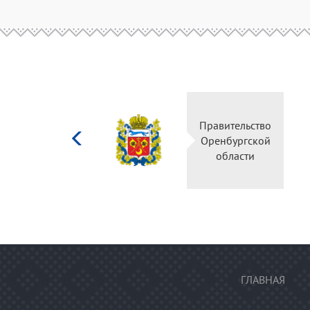
Министерство
Правительство
культуры
Оренбургской
Российской
области
федерации
ГЛАВНАЯ