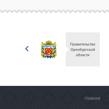
Министерство
Правительство
культуры
Оренбургской
Российской
области
федерации
ГЛАВНАЯ