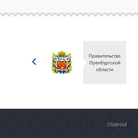
Министерство
Правительство
культуры
Оренбургской
Российской
области
федерации
ГЛАВНАЯ