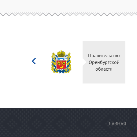
Министерство
Правительство
культуры
Оренбургской
Российской
области
федерации
ГЛАВНАЯ