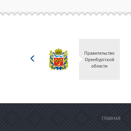
Министерство
Правительство
культуры
Оренбургской
Российской
области
федерации
ГЛАВНАЯ