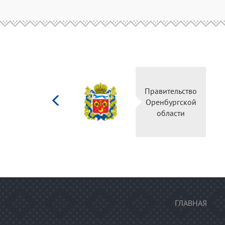
Министерство
Правительство
культуры
Оренбургской
Российской
области
федерации
ГЛАВНАЯ