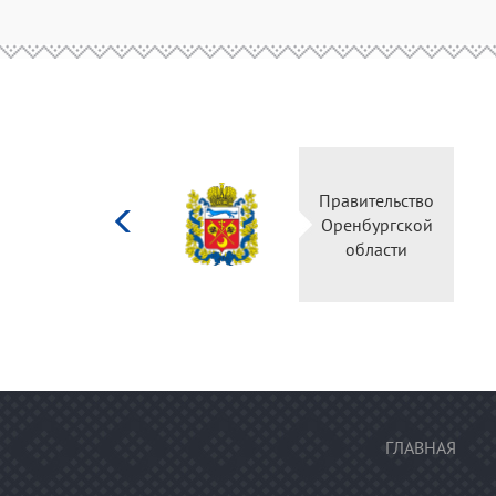
Министерство
Правительство
культуры
Оренбургской
Российской
области
федерации
ГЛАВНАЯ