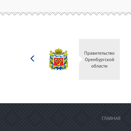
Министерство
Правительство
культуры
Оренбургской
Российской
области
федерации
ГЛАВНАЯ