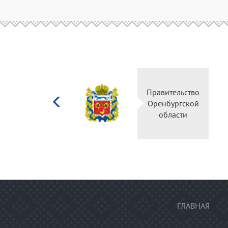
Министерство
Правительство
культуры
Оренбургской
Российской
области
федерации
ГЛАВНАЯ