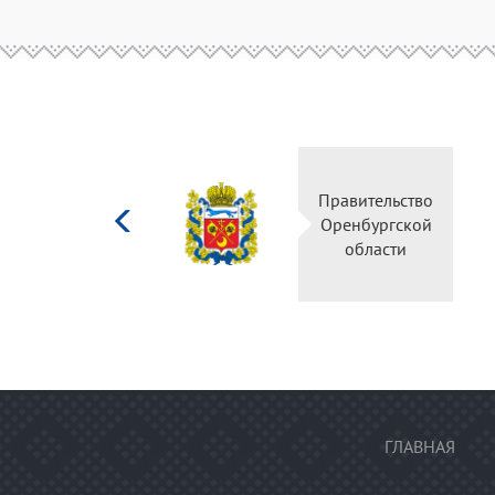
Министерство
Правительство
культуры
Оренбургской
Российской
области
федерации
ГЛАВНАЯ