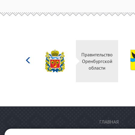
Министерство
Правительство
культуры
Оренбургской
Российской
области
федерации
ГЛАВНАЯ