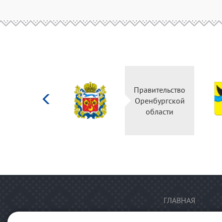
Министерство
Правительство
культуры
Оренбургской
Российской
области
федерации
ГЛАВНАЯ