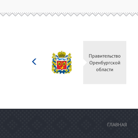
Министерство
Правительство
культуры
Оренбургской
Российской
области
федерации
ГЛАВНАЯ