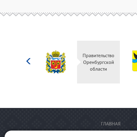
Министерство
Правительство
культуры
Оренбургской
Российской
области
федерации
ГЛАВНАЯ