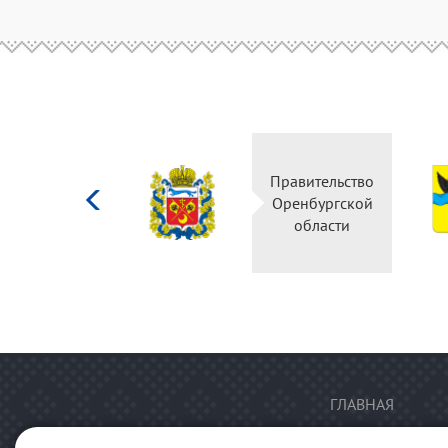
Министерство
Правительство
культуры
Оренбургской
Российской
области
федерации
ГЛАВНАЯ