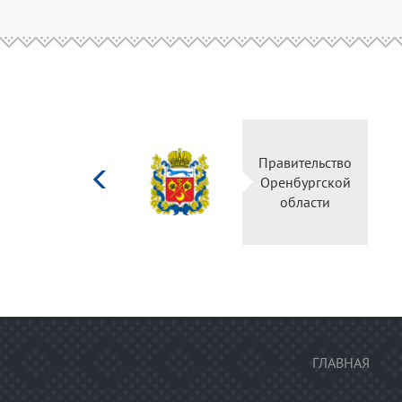
Министерство
Правительство
культуры
Оренбургской
Российской
области
федерации
ГЛАВНАЯ