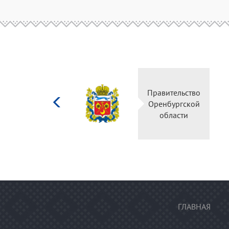
Министерство
Правительство
культуры
Оренбургской
Российской
области
федерации
ГЛАВНАЯ