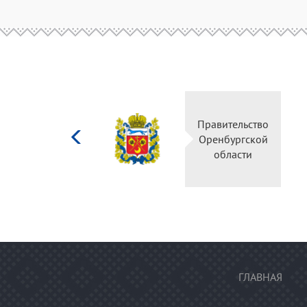
Министерство
Правительство
культуры
Оренбургской
Российской
области
федерации
ГЛАВНАЯ