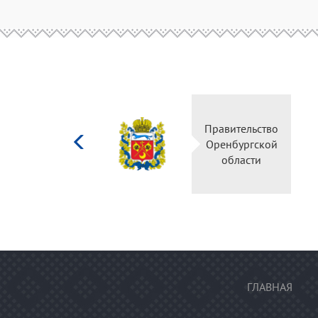
Министерство
культуры
Российской
федерации
ГЛАВНАЯ