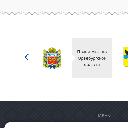
Министерство
Правительство
культуры
Оренбургской
Российской
области
федерации
ГЛАВНАЯ