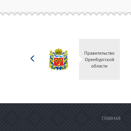
Министерство
Правительство
культуры
Оренбургской
Российской
области
федерации
ГЛАВНАЯ