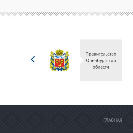
Министерство
Правительство
культуры
Оренбургской
Российской
области
федерации
ГЛАВНАЯ