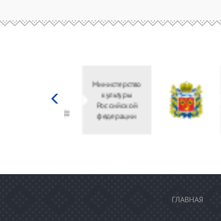
Министерство
культуры
Российской
федерации
ГЛАВНАЯ