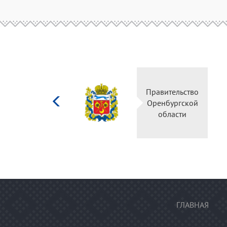
Министерство
Прави
культуры
Оренб
Российской
об
федерации
ГЛАВНАЯ