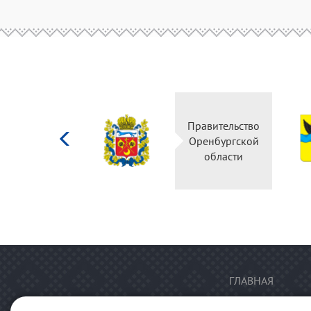
Министерство
Правительство
культуры
Оренбургской
Российской
области
федерации
ГЛАВНАЯ