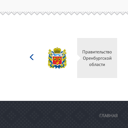
Министерство
Правительство
культуры
Оренбургской
Российской
области
федерации
ГЛАВНАЯ