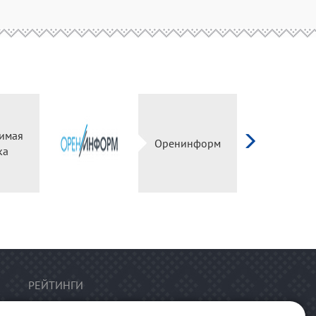
висимая
Оренинформ
енка
РЕЙТИНГИ