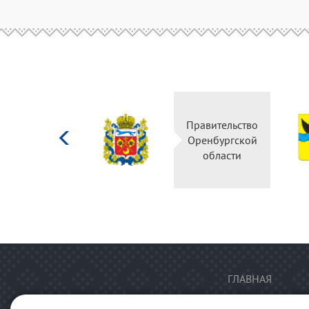
Министерство
Правительство
культуры
Оренбургской
Российской
области
федерации
ГЛАВНАЯ