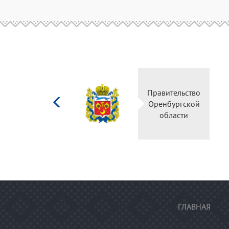
Министерство
Правительство
культуры
Оренбургской
Российской
области
федерации
ГЛАВНАЯ