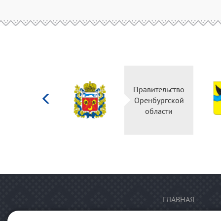
Министерство
Правительство
культуры
Оренбургской
Российской
области
федерации
ГЛАВНАЯ