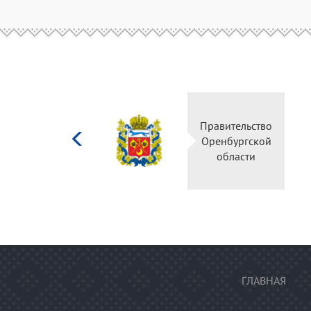
Министерство
Правительство
культуры
Оренбургской
Российской
области
федерации
ГЛАВНАЯ