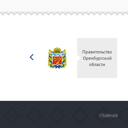
Министерство
Правительств
культуры
Оренбургско
Российской
области
федерации
ГЛАВНАЯ