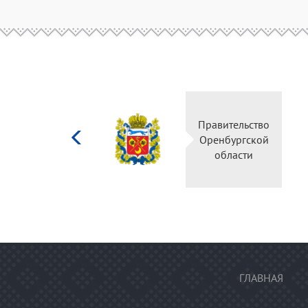
Министерство
Правительство
культуры
Оренбургской
Российской
области
федерации
ГЛАВНАЯ