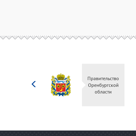
Министерство
Правительство
культуры
Оренбургской
Российской
области
федерации