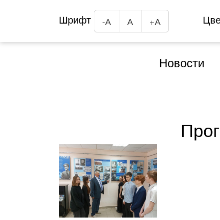
Шрифт
Цв
-А
А
+А
Новости
Прог