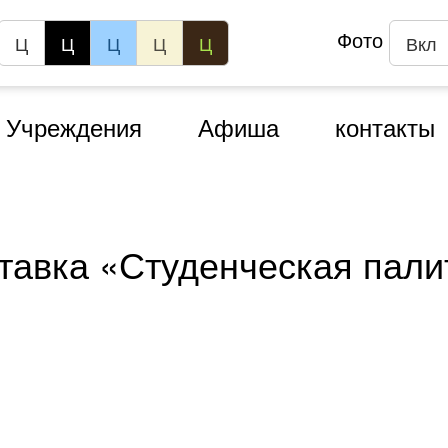
Фото
Ц
Ц
Ц
Ц
Ц
Вкл
Учреждения
Афиша
контакты
тавка «Студенческая пали