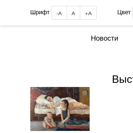
Шрифт
Цвет
-А
А
+А
Новости
Выс